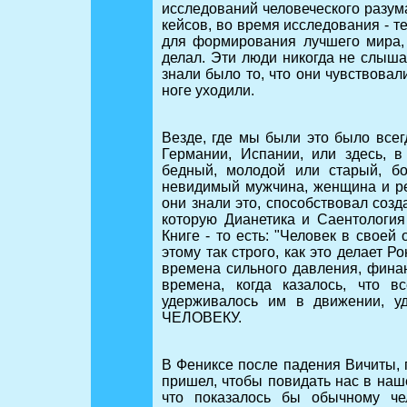
исследований человеческого разума
кейсов, во время исследования - т
для формирования лучшего мира, 
делал. Эти люди никогда не слыша
знали было то, что они чувствовал
ноге уходили.
Везде, где мы были это было всег
Германии, Испании, или здесь, 
бедный, молодой или старый, бо
невидимый мужчина, женщина и реб
они знали это, способствовал соз
которую Дианетика и Саентологи
Книге - то есть: "Человек в своей
этому так строго, как это делает Ро
времена сильного давления, финан
времена, когда казалось, что в
удерживалось им в движении, у
ЧЕЛОВЕКУ.
В Фениксе после падения Вичиты, п
пришел, чтобы повидать нас в наш
что показалось бы обычному че