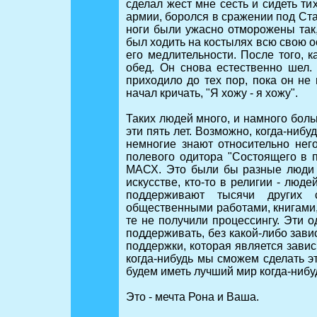
сделал жест мне сесть и сидеть т
армии, боролся в сражении под Ста
ноги были ужасно отморожены так,
был ходить на костылях всю свою о
его медлительности. После того, 
обед. Он снова естественно шел. 
приходило до тех пор, пока он не
начал кричать, "Я хожу - я хожу".
Таких людей много, и намного бол
эти пять лет. Возможно, когда-ниб
немногие знают относительно него
полевого одитора "Состоящего в п
МАСХ. Это были бы разные люди - 
искусстве, кто-то в религии - люд
поддерживают тысячи других
общественными работами, книгами,
те не получили процессингу. Эти 
поддерживать, без какой-либо зав
поддержки, которая является зави
когда-нибудь мы сможем сделать эт
будем иметь лучший мир когда-нибу
Это - мечта Рона и Ваша.