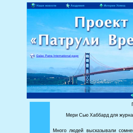
Наши новости
Академия
Истории Успеха
Galac Patra International page
Мери Сью Хаббард для журнала 
Много людей высказывали сомне