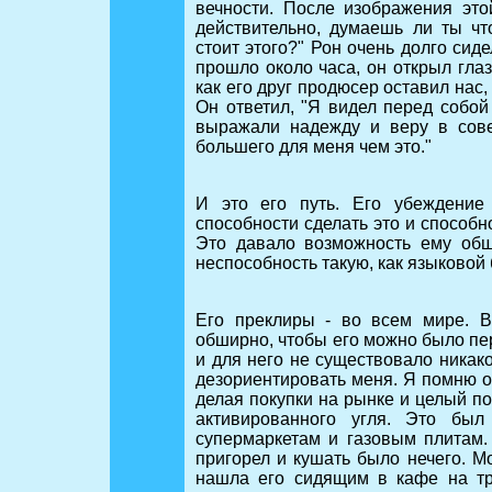
вечности. После изображения этой
действительно, думаешь ли ты что
стоит этого?" Рон очень долго сиде
прошло около часа, он открыл глаза
как его друг продюсер оставил нас, 
Он ответил, "Я видел перед собой
выражали надежду и веру в сове
большего для меня чем это."
И это его путь. Его убеждение
способности сделать это и способ
Это давало возможность ему об
неспособность такую, как языковой 
Его преклиры - во всем мире. В
обширно, чтобы его можно было пер
и для него не существовало никак
дезориентировать меня. Я помню о
делая покупки на рынке и целый по
активированного угля. Это был
супермаркетам и газовым плитам.
пригорел и кушать было нечего. М
нашла его сидящим в кафе на тро